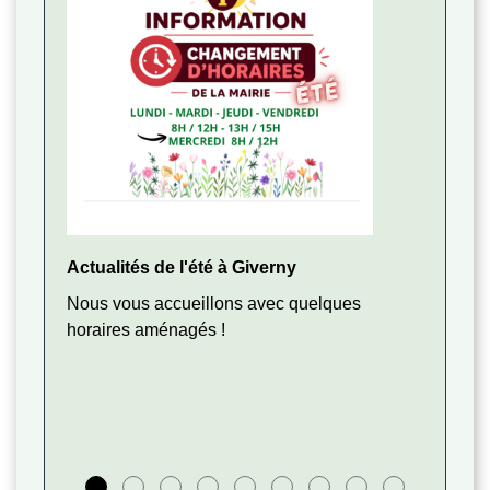
Actualités de l'été à Giverny
Messa
auprè
Nous vous accueillons avec quelques
Anci
horaires aménagés !
Journ
des cr
franç
France