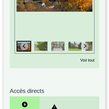
Voir tout
Accès directs
offline_bolt
report_problem