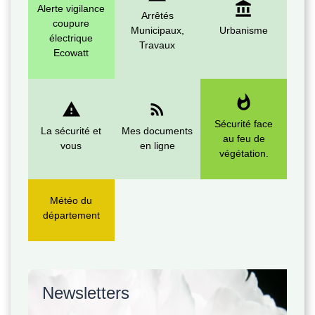
account_balance
Alerte vigilance
Arrêtés
coupure
Municipaux,
Urbanisme
électrique
Travaux
Ecowatt
whatshot
report_problem
rss_feed
Sécurité face
La sécurité et
Mes documents
au feu de
vous
en ligne
végétation.
Météo du
département
Newsletters