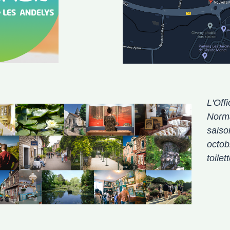
L'Off
Norma
saison
octob
toilet