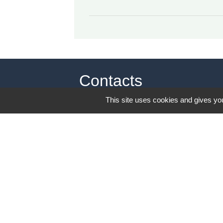
Contacts
This site uses cookies and gives you
Commune de Giverny
7 rue Blanche Hoschedé Monet
27620 Giverny - FRANCE
+33 2 32 51 28 22
Contact par formulaire
Mentions légales