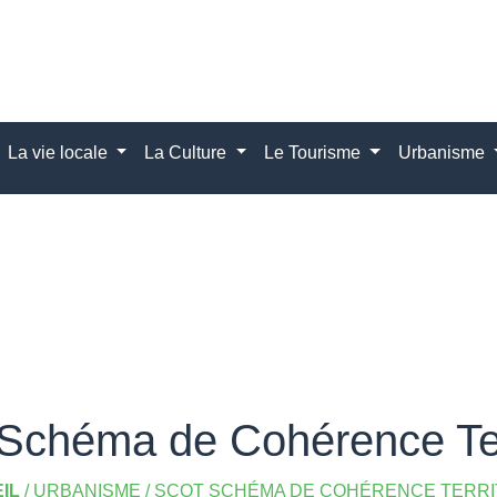
La vie locale
La Culture
Le Tourisme
Urbanisme
chéma de Cohérence Terr
IL
/
URBANISME
/
SCOT SCHÉMA DE COHÉRENCE TERRI