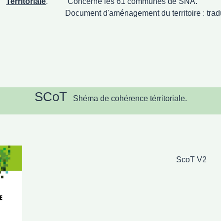
Territoriale
. Concerne les 61 communes de SNA.
nt du territoire : traduction spatial
SCoT
Shéma de cohérence térritoriale.
ScoT V2