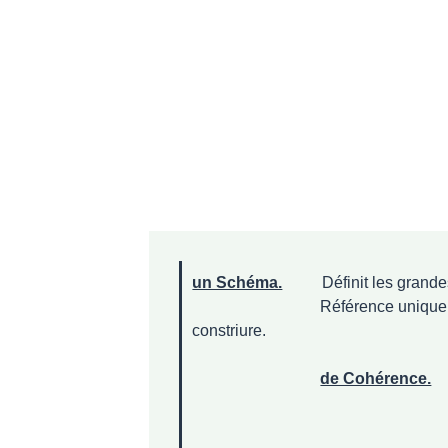
un Schéma.
Définit les grand
Référence unique (intégrateur)
constriure.
de Cohérence.
Champ pluridisciplinair