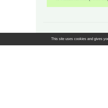
This site uses cookies and gives you
Contacts
Commune de Giverny
7 rue Blanche Hoschedé Monet
27620 Giverny - FRANCE
+33 2 32 51 28 22
Contact par formulaire