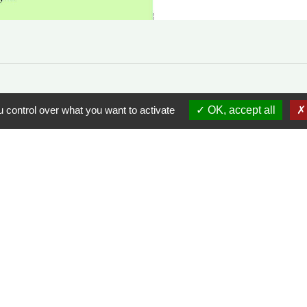
 control over what you want to activate
OK, accept all
Liens et partena
SNA
Office du tourisme Giverny
Eure Normandie.
Conseil Régional de Normandie
Eure Normandie fibre