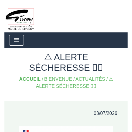
menu
⚠️ ALERTE
SÉCHERESSE 👉🏼
ACCUEIL
/
BIENVENUE
/
ACTUALITÉS
/
⚠️
ALERTE SÉCHERESSE 👉🏼
03/07/2026